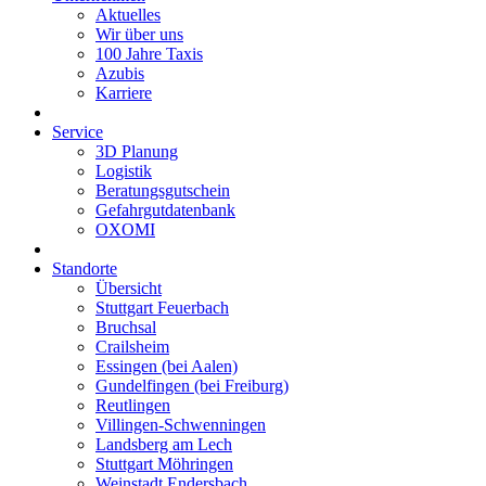
Aktuelles
Wir über uns
100 Jahre Taxis
Azubis
Karriere
Service
3D Planung
Logistik
Beratungsgutschein
Gefahrgutdatenbank
OXOMI
Standorte
Übersicht
Stuttgart Feuerbach
Bruchsal
Crailsheim
Essingen (bei Aalen)
Gundelfingen (bei Freiburg)
Reutlingen
Villingen-Schwenningen
Landsberg am Lech
Stuttgart Möhringen
Weinstadt Endersbach