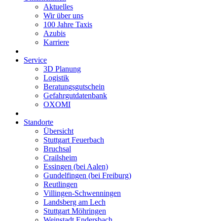
Aktuelles
Wir über uns
100 Jahre Taxis
Azubis
Karriere
Service
3D Planung
Logistik
Beratungsgutschein
Gefahrgutdatenbank
OXOMI
Standorte
Übersicht
Stuttgart Feuerbach
Bruchsal
Crailsheim
Essingen (bei Aalen)
Gundelfingen (bei Freiburg)
Reutlingen
Villingen-Schwenningen
Landsberg am Lech
Stuttgart Möhringen
Weinstadt Endersbach