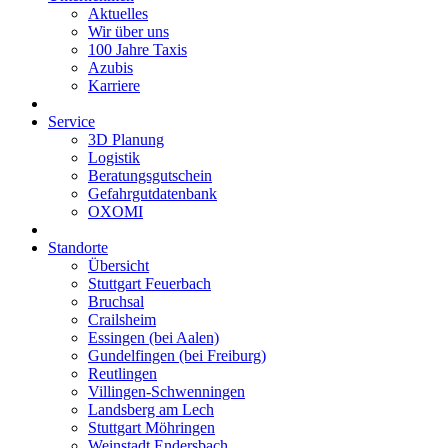
Aktuelles
Wir über uns
100 Jahre Taxis
Azubis
Karriere
Service
3D Planung
Logistik
Beratungsgutschein
Gefahrgutdatenbank
OXOMI
Standorte
Übersicht
Stuttgart Feuerbach
Bruchsal
Crailsheim
Essingen (bei Aalen)
Gundelfingen (bei Freiburg)
Reutlingen
Villingen-Schwenningen
Landsberg am Lech
Stuttgart Möhringen
Weinstadt Endersbach