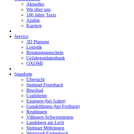
Aktuelles
Wir über uns
100 Jahre Taxis
Azubis
Karriere
Service
3D Planung
Logistik
Beratungsgutschein
Gefahrgutdatenbank
OXOMI
Standorte
Übersicht
Stuttgart Feuerbach
Bruchsal
Crailsheim
Essingen (bei Aalen)
Gundelfingen (bei Freiburg)
Reutlingen
Villingen-Schwenningen
Landsberg am Lech
Stuttgart Möhringen
Weinstadt Endersbach