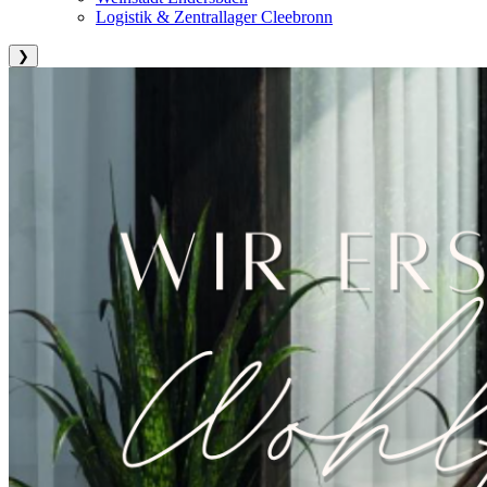
Logistik & Zentrallager Cleebronn
❯