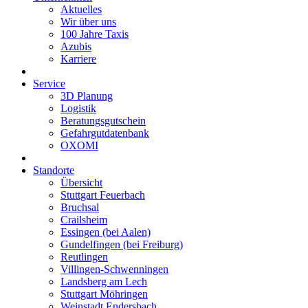
Aktuelles
Wir über uns
100 Jahre Taxis
Azubis
Karriere
Service
3D Planung
Logistik
Beratungsgutschein
Gefahrgutdatenbank
OXOMI
Standorte
Übersicht
Stuttgart Feuerbach
Bruchsal
Crailsheim
Essingen (bei Aalen)
Gundelfingen (bei Freiburg)
Reutlingen
Villingen-Schwenningen
Landsberg am Lech
Stuttgart Möhringen
Weinstadt Endersbach