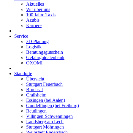
Aktuelles
Wir über uns
100 Jahre Taxis
Azubis
Karriere
Service
3D Planung
Logistik
Beratungsgutschein
Gefahrgutdatenbank
OXOMI
Standorte
Übersicht
Stuttgart Feuerbach
Bruchsal
Crailsheim
Essingen (bei Aalen)
Gundelfingen (bei Freiburg)
Reutlingen
Villingen-Schwenningen
Landsberg am Lech
Stuttgart Möhringen
Weinstadt Endersbach