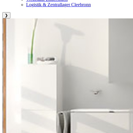
Logistik & Zentrallager Cleebronn
❯