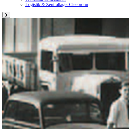
Logistik & Zentrallager Cleebronn
❯