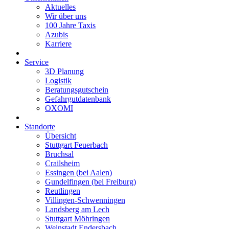
Aktuelles
Wir über uns
100 Jahre Taxis
Azubis
Karriere
Service
3D Planung
Logistik
Beratungsgutschein
Gefahrgutdatenbank
OXOMI
Standorte
Übersicht
Stuttgart Feuerbach
Bruchsal
Crailsheim
Essingen (bei Aalen)
Gundelfingen (bei Freiburg)
Reutlingen
Villingen-Schwenningen
Landsberg am Lech
Stuttgart Möhringen
Weinstadt Endersbach